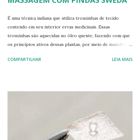
É uma técnica indiana que utiliza trouxinhas de tecido
contendo em seu interior ervas medicinais. Essas
trouxinhas são aquecidas no óleo quente, fazendo com que
os princípios ativos dessas plantas, por meio de manobras
de massagem, sejam ativados e liberados, equilibrando a
COMPARTILHAR
LEIA MAIS
energia do corpo e promovendo um relaxamento profundo.
É uma massagem feita com deslizamentos, fricção de ervas
medicinais na pele, que proporciona a eliminação de toxinas
dos tecidos, estimulação da circulação sanguínea e
profundo bem-estar. Pindas Sweda VEJA MAIS EM : #
terapiasdeSPA