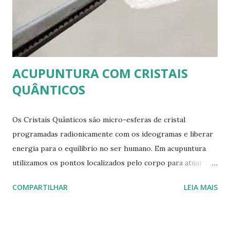
ACUPUNTURA COM CRISTAIS
QUÂNTICOS
Os Cristais Quânticos são micro-esferas de cristal
programadas radionicamente com os ideogramas e liberar
energia para o equilíbrio no ser humano. Em acupuntura
utilizamos os pontos localizados pelo corpo para atuar no
equilíbrio físico, emocional e espiritual do indivíduo. A
COMPARTILHAR
LEIA MAIS
duração do estímulo energético no ponto é de 8 horas e
após esse período assume o efeito fisiológico, podem
permanecer até 8 dias adesivados nos acupontos ou